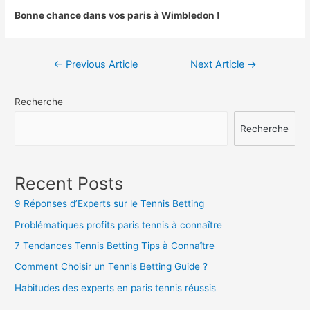
Bonne chance dans vos paris à Wimbledon !
Navigation
←
Previous Article
Next Article
→
de
Recherche
l’article
Recherche
Recent Posts
9 Réponses d’Experts sur le Tennis Betting
Problématiques profits paris tennis à connaître
7 Tendances Tennis Betting Tips à Connaître
Comment Choisir un Tennis Betting Guide ?
Habitudes des experts en paris tennis réussis