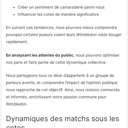
Créer un sentiment de camaraderie parmi nous
Influencer les cotes de manière significative
En suivant ces tendances, nous pouvons mieux comprendre
pourquoi certains joueurs voient leurs
Wimbledon odds
bouger
rapidement.
En analysant les attentes du public
, nous pouvons optimiser
nos paris et faire partie de cette dynamique collective.
Nous partageons tous ce désir d’appartenir à un groupe de
parieurs avertis, et comprendre l’impact de l’opinion publique
nous rapproche de cet objectif. Ainsi, nous restons connectés
et informés, enrichissant notre passion commune pour
Wimbledon.
Dynamiques des matchs sous les
cotes