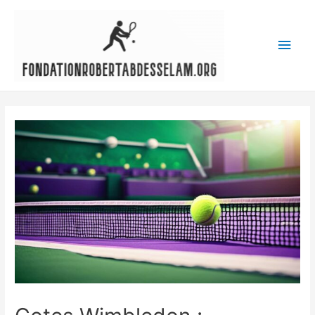
Main
Men