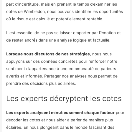
part d’incertitude, mais en prenant le temps d’examiner les
cotes de Wimbledon, nous pouvons identifier les opportunités
où le risque est calculé et potentiellement rentable.
Il est essentiel de ne pas se laisser emporter par l’émotion et
de rester ancrés dans une analyse logique et factuelle.
Lorsque nous discutons de nos stratégies
, nous nous
appuyons sur des données concrètes pour renforcer notre
sentiment d’appartenance à une communauté de parieurs
avertis et informés. Partager nos analyses nous permet de
prendre des décisions plus éclairées.
Les experts décryptent les cotes
Les experts analysent minutieusement chaque facteur
pour
décoder les cotes et nous aider à parier de manière plus
éclairée. En nous plongeant dans le monde fascinant des