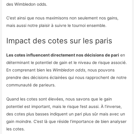
des Wimbledon odds.
C’est ainsi que nous maximisons non seulement nos gains,
mais aussi notre plaisir à suivre le tournoi ensemble.
Impact des cotes sur les paris
Les cotes influencent directement nos décisions de pari
en
déterminant le potentiel de gain et le niveau de risque associé.
En comprenant bien les
Wimbledon odds
, nous pouvons
prendre des décisions éclairées qui nous rapprochent de notre
communauté de parieurs.
Quand les cotes sont élevées, nous savons que le gain
potentiel est important, mais le risque l’est aussi. À l’inverse,
des cotes plus basses indiquent un pari plus sûr mais avec un
gain moindre. C’est là que réside l’importance de bien analyser
les cotes.