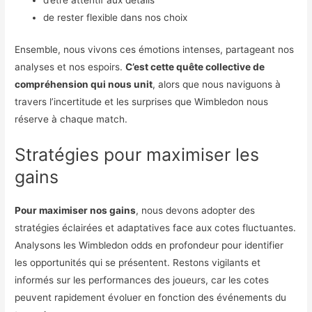
d’être attentif aux détails
de rester flexible dans nos choix
Ensemble, nous vivons ces émotions intenses, partageant nos
analyses et nos espoirs.
C’est cette quête collective de
compréhension qui nous unit
, alors que nous naviguons à
travers l’incertitude et les surprises que Wimbledon nous
réserve à chaque match.
Stratégies pour maximiser les
gains
Pour maximiser nos gains
, nous devons adopter des
stratégies éclairées et adaptatives face aux cotes fluctuantes.
Analysons les Wimbledon odds en profondeur pour identifier
les opportunités qui se présentent. Restons vigilants et
informés sur les performances des joueurs, car les cotes
peuvent rapidement évoluer en fonction des événements du