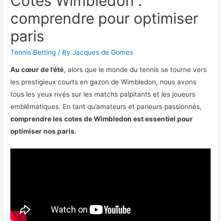
Cotes Wimbledon :
comprendre pour optimiser
paris
Tennis Betting
/ By
Jacques de Gomes
Au cœur de l’été
, alors que le monde du tennis se tourne vers
les prestigieux courts en gazon de Wimbledon, nous avons
tous les yeux rivés sur les matchs palpitants et les joueurs
emblématiques. En tant qu’amateurs et parieurs passionnés,
comprendre les cotes de Wimbledon est essentiel pour
optimiser nos paris
.