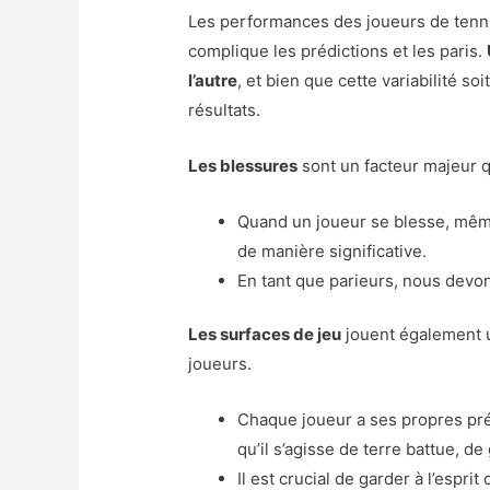
Les performances des joueurs de tenni
complique les prédictions et les paris.
l’autre
, et bien que cette variabilité soi
résultats.
Les blessures
sont un facteur majeur qu
Quand un joueur se blesse, mêm
de manière significative.
En tant que parieurs, nous devon
Les surfaces de jeu
jouent également u
joueurs.
Chaque joueur a ses propres pré
qu’il s’agisse de terre battue, d
Il est crucial de garder à l’espr