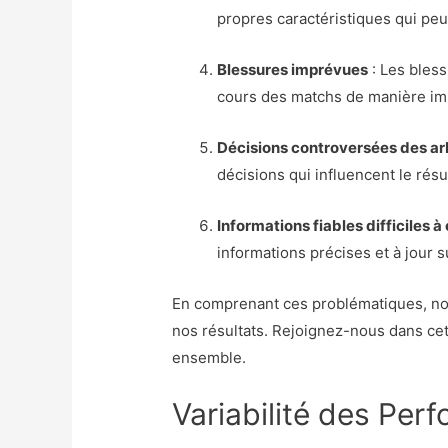
propres caractéristiques qui peu
Blessures imprévues
: Les bless
cours des matchs de manière imp
Décisions controversées des ar
décisions qui influencent le résu
Informations fiables difficiles à
informations précises et à jour s
En comprenant ces problématiques, nou
nos résultats. Rejoignez-nous dans ce
ensemble.
Variabilité des Per