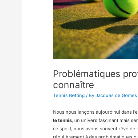
Problématiques prof
connaître
Tennis Betting
/ By
Jacques de Gomes
Nous nous lançons aujourd’hui dans l’
le tennis
, un univers fascinant mais s
ce sport, nous avons souvent rêvé de 
régulièrement à des problématiques qu