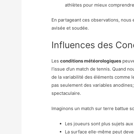
athlètes pour mieux comprendre 
En partageant ces observations, nous
avisée et soudée.
Influences des Con
Les
conditions météorologiques
peuve
l’issue d’un match de tennis. Quand n
de la variabilité des éléments comme le
pas seulement des variables anodines;
spectaculaire.
Imaginons un match sur terre battue 
Les joueurs sont plus sujets aux
La surface elle-même peut deveni