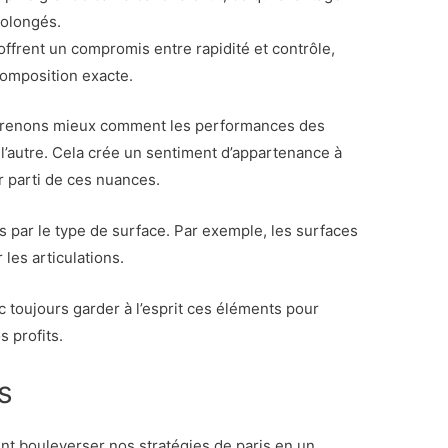
rolongés.
 offrent un compromis entre rapidité et contrôle,
 composition exacte.
prenons mieux comment les performances des
 l’autre. Cela crée un sentiment d’appartenance à
r parti de ces nuances.
 par le type de surface. Par exemple, les surfaces
les articulations.
 toujours garder à l’esprit ces éléments pour
s profits.
s
t bouleverser nos stratégies de paris en un