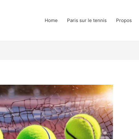
Home
Paris sur le tennis
Propos