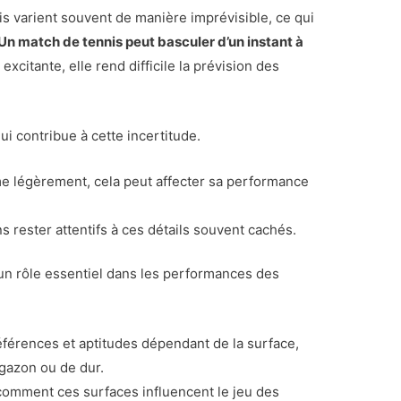
s varient souvent de manière imprévisible, ce qui
Un match de tennis peut basculer d’un instant à
t excitante, elle rend difficile la prévision des
i contribue à cette incertitude.
e légèrement, cela peut affecter sa performance
s rester attentifs à ces détails souvent cachés.
n rôle essentiel dans les performances des
férences et aptitudes dépendant de la surface,
e gazon ou de dur.
it comment ces surfaces influencent le jeu des