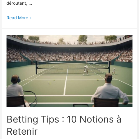
déroutant, …
Mythes
Read More »
courants
sur
les
guides
de
paris
sur
le
tennis
Betting Tips : 10 Notions à
Retenir