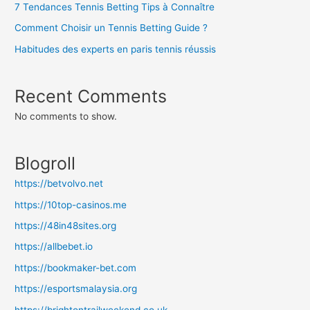
7 Tendances Tennis Betting Tips à Connaître
Comment Choisir un Tennis Betting Guide ?
Habitudes des experts en paris tennis réussis
Recent Comments
No comments to show.
Blogroll
https://betvolvo.net
https://10top-casinos.me
https://48in48sites.org
https://allbebet.io
https://bookmaker-bet.com
https://esportsmalaysia.org
https://brightontrailweekend.co.uk