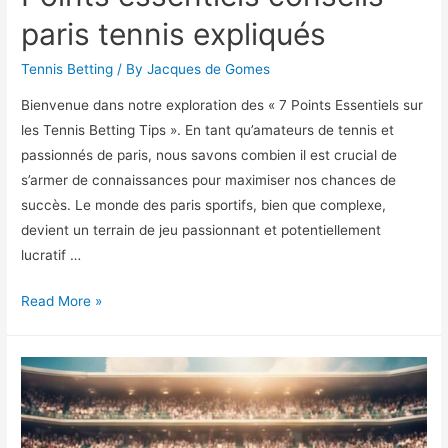
paris tennis expliqués
Tennis Betting
/ By
Jacques de Gomes
Bienvenue dans notre exploration des « 7 Points Essentiels sur
les Tennis Betting Tips ». En tant qu’amateurs de tennis et
passionnés de paris, nous savons combien il est crucial de
s’armer de connaissances pour maximiser nos chances de
succès. Le monde des paris sportifs, bien que complexe,
devient un terrain de jeu passionnant et potentiellement
lucratif …
Points
Read More »
essentiels
conseils
paris
tennis
expliqués