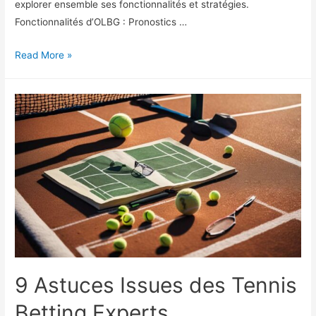
explorer ensemble ses fonctionnalités et stratégies.
Fonctionnalités d’OLBG : Pronostics …
OLBG
Read More »
tennis
:
comprendre
pronostics
gagnants
facilement
9 Astuces Issues des Tennis
Betting Experts