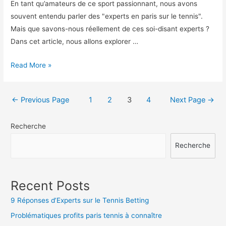
En tant qu’amateurs de ce sport passionnant, nous avons
souvent entendu parler des "experts en paris sur le tennis".
Mais que savons-nous réellement de ces soi-disant experts ?
Dans cet article, nous allons explorer …
6
Read More »
Idées
Reçues
Navigation
←
Previous Page
1
2
3
4
Next Page
→
sur
des
les
Recherche
Tennis
articles
Betting
Recherche
Experts
Recent Posts
9 Réponses d’Experts sur le Tennis Betting
Problématiques profits paris tennis à connaître