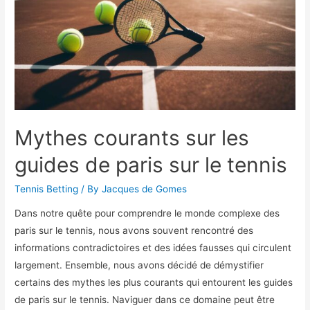
gains
Mythes courants sur les
guides de paris sur le tennis
Tennis Betting
/ By
Jacques de Gomes
Dans notre quête pour comprendre le monde complexe des
paris sur le tennis, nous avons souvent rencontré des
informations contradictoires et des idées fausses qui circulent
largement. Ensemble, nous avons décidé de démystifier
certains des mythes les plus courants qui entourent les guides
de paris sur le tennis. Naviguer dans ce domaine peut être