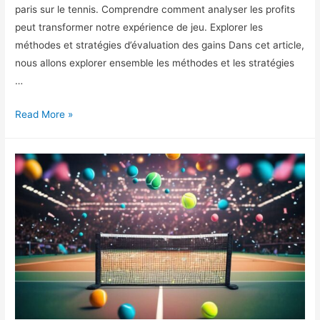
paris sur le tennis. Comprendre comment analyser les profits
peut transformer notre expérience de jeu. Explorer les
méthodes et stratégies d’évaluation des gains Dans cet article,
nous allons explorer ensemble les méthodes et les stratégies
…
Comment
Read More »
Analyser
les
Tennis
Betting
Profits
?